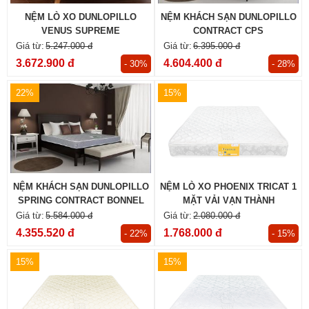
NỆM LÒ XO DUNLOPILLO
NỆM KHÁCH SẠN DUNLOPILLO
VENUS SUPREME
CONTRACT CPS
5.247.000 đ
6.395.000 đ
3.672.900 đ
4.604.400 đ
- 30%
- 28%
22%
15%
NỆM KHÁCH SẠN DUNLOPILLO
NỆM LÒ XO PHOENIX TRICAT 1
SPRING CONTRACT BONNEL
MẶT VẢI VẠN THÀNH
5.584.000 đ
2.080.000 đ
4.355.520 đ
1.768.000 đ
- 22%
- 15%
15%
15%