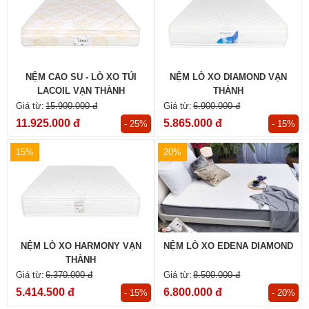
NỆM CAO SU - LÒ XO TÚI
NỆM LÒ XO DIAMOND VẠN
LACOIL VẠN THÀNH
THÀNH
15.900.000 đ
6.900.000 đ
11.925.000 đ
5.865.000 đ
- 25%
- 15%
15%
20%
NỆM LÒ XO HARMONY VẠN
NỆM LÒ XO EDENA DIAMOND
THÀNH
6.370.000 đ
8.500.000 đ
5.414.500 đ
6.800.000 đ
- 15%
- 20%