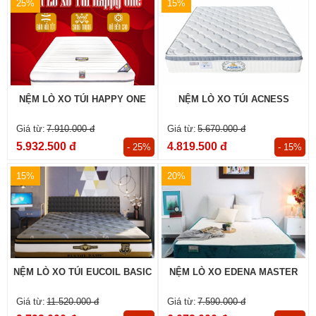
25%
15%
NỆM LÒ XO TÚI HAPPY ONE
NỆM LÒ XO TÚI ACNESS
7.910.000 đ
5.670.000 đ
5.932.500 đ
4.819.500 đ
- 25%
- 15%
15%
20%
NỆM LÒ XO TÚI EUCOIL BASIC
NỆM LÒ XO EDENA MASTER
11.520.000 đ
7.590.000 đ