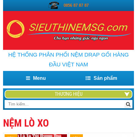
0856 87 87 87
HỆ THỐNG PHÂN PHỐI NỆM DRAP GỐI HÀNG
ĐẦU VIỆT NAM
Menu
Sản phẩm
THƯƠNG HIỆU
NỆM LÒ XO