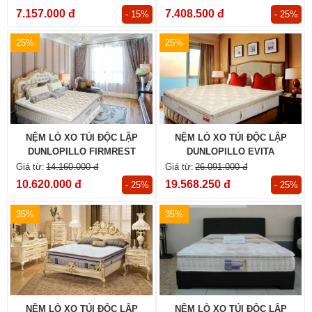
7.157.000 đ
7.408.500 đ
- 15%
- 25%
25%
25%
NỆM LÒ XO TÚI ĐỘC LẬP
NỆM LÒ XO TÚI ĐỘC LẬP
DUNLOPILLO FIRMREST
DUNLOPILLO EVITA
SUPREME
14.160.000 đ
26.091.000 đ
10.620.000 đ
19.568.250 đ
- 25%
- 25%
35%
35%
NỆM LÒ XO TÚI ĐỘC LẬP
NỆM LÒ XO TÚI ĐỘC LẬP