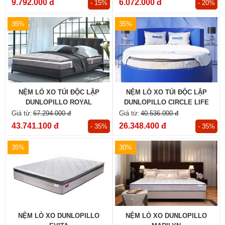
9.792.000 đ
6.072.000 đ
- 15%
- 20%
35%
35%
NỆM LÒ XO TÚI ĐỘC LẬP
NỆM LÒ XO TÚI ĐỘC LẬP
DUNLOPILLO ROYAL
DUNLOPILLO CIRCLE LIFE
KENSINGTON
67.294.000 đ
40.536.000 đ
43.741.100 đ
26.348.400 đ
- 35%
- 35%
35%
30%
NỆM LÒ XO DUNLOPILLO
NỆM LÒ XO DUNLOPILLO