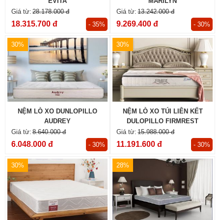
EVITA
MARILYN
28.178.000 đ
13.242.000 đ
18.315.700 đ
9.269.400 đ
- 35%
- 30%
30%
30%
NỆM LÒ XO DUNLOPILLO
NỆM LÒ XO TÚI LIÊN KẾT
AUDREY
DULOPILLO FIRMREST
SUPREME
8.640.000 đ
15.988.000 đ
6.048.000 đ
11.191.600 đ
- 30%
- 30%
30%
28%