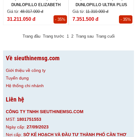
DUNLOPILLO ELIZABETH
DUNLOPILLO ULTRA PLUS
48.017.000 đ
11.310.000 đ
31.211.050 đ
7.351.500 đ
- 35%
- 35%
Trang đầu
Trang trước
1
2
Trang sau
Trang cuối
Về sieuthinemsg.com
Giới thiệu về công ty
Tuyển dụng
Hệ thống chi nhánh
Liên hệ
CÔNG TY TNHH SIEUTHINEMSG.COM
MST:
1801751553
Ngày cấp:
27/09/2023
Nơi cấp:
SỞ KẾ HOẠCH VÀ ĐẦU TƯ THÀNH PHỐ CẦN THƠ