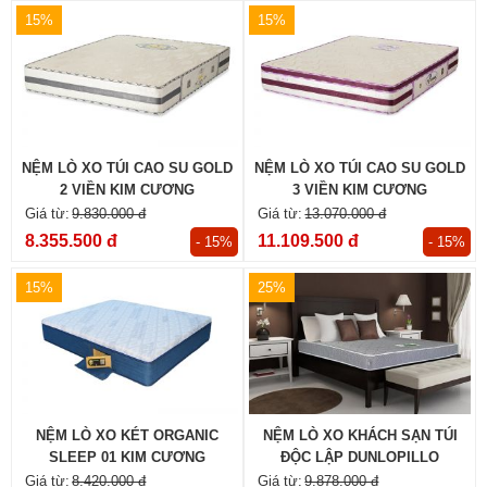
15%
15%
NỆM LÒ XO TÚI CAO SU GOLD
NỆM LÒ XO TÚI CAO SU GOLD
2 VIỀN KIM CƯƠNG
3 VIỀN KIM CƯƠNG
9.830.000 đ
13.070.000 đ
8.355.500 đ
11.109.500 đ
- 15%
- 15%
15%
25%
NỆM LÒ XO KÉT ORGANIC
NỆM LÒ XO KHÁCH SẠN TÚI
SLEEP 01 KIM CƯƠNG
ĐỘC LẬP DUNLOPILLO
CONTRACT IPS
8.420.000 đ
9.878.000 đ