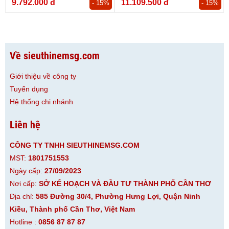
9.792.000 đ
11.109.500 đ
- 15%
- 15%
Về sieuthinemsg.com
Giới thiệu về công ty
Tuyển dụng
Hệ thống chi nhánh
Liên hệ
CÔNG TY TNHH SIEUTHINEMSG.COM
MST:
1801751553
Ngày cấp:
27/09/2023
Nơi cấp:
SỞ KẾ HOẠCH VÀ ĐẦU TƯ THÀNH PHỐ CẦN THƠ
Địa chỉ:
585 Đường 30/4, Phường Hưng Lợi, Quận Ninh
Kiều, Thành phố Cần Thơ, Việt Nam
Hotline :
0856 87 87 87