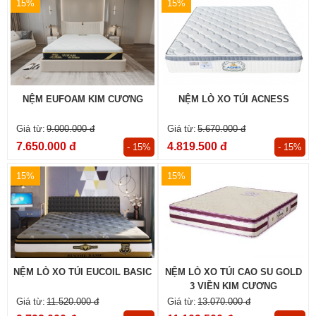
15%
15%
NỆM EUFOAM KIM CƯƠNG
NỆM LÒ XO TÚI ACNESS
9.000.000 đ
5.670.000 đ
7.650.000 đ
4.819.500 đ
- 15%
- 15%
15%
15%
NỆM LÒ XO TÚI EUCOIL BASIC
NỆM LÒ XO TÚI CAO SU GOLD
3 VIỀN KIM CƯƠNG
11.520.000 đ
13.070.000 đ