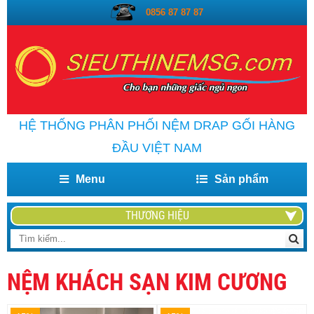
0856 87 87 87
HỆ THỐNG PHÂN PHỐI NỆM DRAP GỐI HÀNG
ĐẦU VIỆT NAM
Menu
Sản phẩm
THƯƠNG HIỆU
NỆM KHÁCH SẠN KIM CƯƠNG